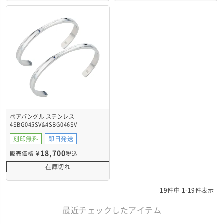
ペアバングル ステンレス
4SBG045SV&4SBG046SV
刻印無料
即日発送
¥
18,700
販売価格
税込
在庫切れ
19
件中
1
-
19
件表示
最近チェックしたアイテム