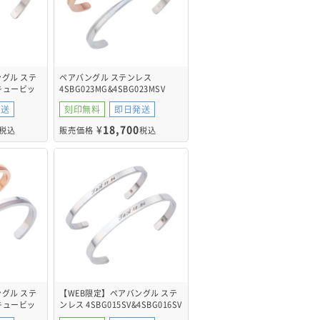
グル ステ
ペアバングル ステンレス
キュービッ
4SBG023MG&4SBG023MSV
G035BK
発送
刻印無料
即日発送
¥
18,700
税込
販売価格
税込
グル ステ
【WEB限定】ペアバングル ステ
キュービッ
ンレス 4SBG015SV&4SBG016SV
G202SV