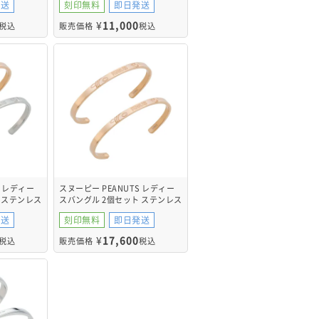
発送
刻印無料
即日発送
¥
11,000
税込
販売価格
税込
S レディー
スヌーピー PEANUTS レディー
 ステンレス
スバングル 2個セット ステンレス
03SV
PNST003GO&PNST003GO
発送
刻印無料
即日発送
¥
17,600
税込
販売価格
税込