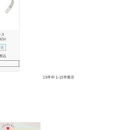
レス
6SV
発送
税込
19
件中
1
-
19
件表示