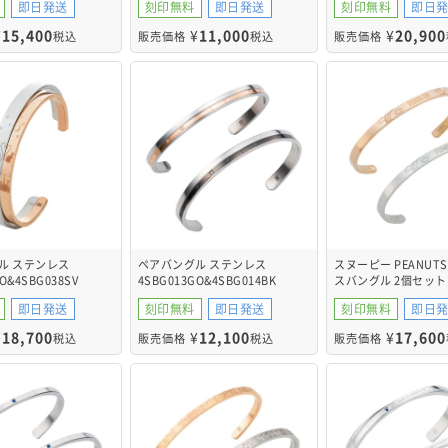
即日発送
刻印無料
即日発送
刻印無料
即日
¥
15,400
¥
11,000
¥
20,900
税込
販売価格
税込
販売価格
ル ステンレス
ペアバングル ステンレス
スヌーピー PEANUT
O&4SBG038SV
4SBG013GO&4SBG014BK
スバングル 2個セット
PNST003GO&PNST0
即日発送
刻印無料
即日発送
刻印無料
即日
¥
18,700
¥
12,100
¥
17,600
税込
販売価格
税込
販売価格