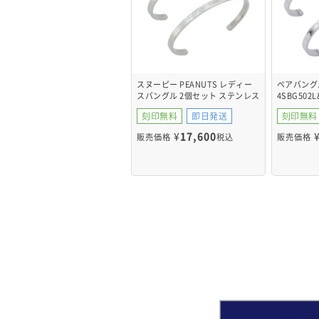
スヌーピー PEANUTS レディー
ペアバング
スバングル 2個セット ステンレス
4SBG502L
PNST003SV&PNST003SV
刻印無料
即日発送
刻印無料
¥
17,600
販売価格
税込
販売価格