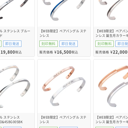
ル ステンレス ブルー
【WEB限定】ペアバングル ステ
【WEB限定】ペアバン
ド
ンレス
ンレス 誕生月カラー
O&4SBG030BK
4SBG023GO&4SBG023BL
ク 4SBG035GO&4SB
即日発送
刻印無料
即日発送
刻印無料
即日
¥
19,800
¥
16,500
¥
22,000
税込
販売価格
税込
販売価格
ル ステンレス
【WEB限定】ペアバングル ステ
【WEB限定】ペアバン
O&4SBG005BK
ンレス
ンレス 誕生月カラー
4SBG015GO&4SBG016SV
ク 4SBG201GO&4SB