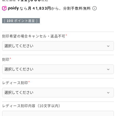
なら
月々1,833円
から。分割手数料無料
[
100
ポイント進呈 ]
刻印希望の場合キャンセル・返品不可
(
必
須
)
刻印
(
必
須
)
レディース刻印
(
必
須
)
レディース刻印内容（10文字以内）