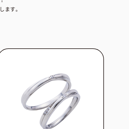
！
します。