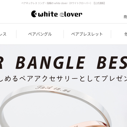
ペアネックレス リング・指輪の white clover（ホワイトクローバー）【公式通販】
商
レス
ペアバングル
ペアブレスレット