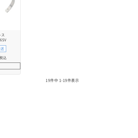
レス
6SV
発送
税込
19
件中
1
-
19
件表示