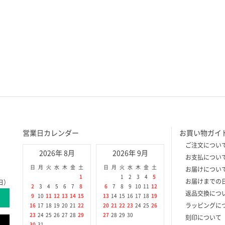
営業日カレンダー
お買い物ガイ
ご注文につい
2026年 8月
2026年 9月
お支払につい
日
月
火
水
木
金
土
日
月
火
水
木
金
土
お届けについ
1
1
2
3
4
5
お届けまでの
日）
2
3
4
5
6
7
8
6
7
8
9
10
11
12
返品交換につ
9
10
11
12
13
14
15
13
14
15
16
17
18
19
ラッピングに
16
17
18
19
20
21
22
20
21
22
23
24
25
26
23
24
25
26
27
28
29
27
28
29
30
刻印について
30
31