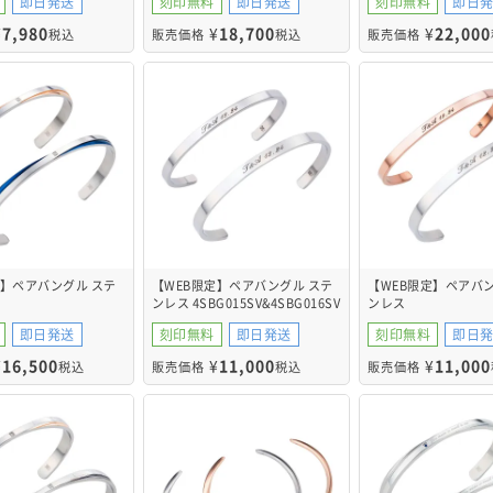
即日発送
刻印無料
即日発送
刻印無料
即日
¥
7,980
¥
18,700
¥
22,000
税込
販売価格
税込
販売価格
定】ペアバングル ステ
【WEB限定】ペアバングル ステ
【WEB限定】ペアバン
ンレス 4SBG015SV&4SBG016SV
ンレス
O&4SBG023BL
4SBG015GO&4SBG0
即日発送
刻印無料
即日発送
刻印無料
即日
¥
16,500
¥
11,000
¥
11,000
税込
販売価格
税込
販売価格