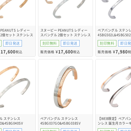
PEANUTS レディー
スヌーピー PEANUTS レディー
ペアバングル ステン
 2個セット ステンレス
スバングル 2個セット ステンレス
4SBG502L&4SBG50
GO&PNST003GO
PNST003GO&PNST003SV
即日発送
刻印無料
即日発送
刻印無料
即日
¥
17,600
¥
17,600
¥
7,980
税込
販売価格
税込
販売価格
ル ステンレス
ペアバングル ステンレス
【WEB限定】ペアバン
O&4SBG040SV
4SBG037GO&4SBG038SV
ンレス 誕生月カラー
ク 4SBG035GO&4SB