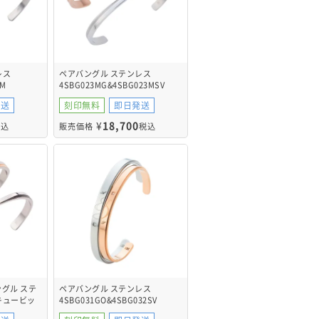
レス
ペアバングル ステンレス
2M
4SBG023MG&4SBG023MSV
発送
刻印無料
即日発送
¥
18,700
税込
販売価格
税込
グル ステ
ペアバングル ステンレス
キュービッ
4SBG031GO&4SBG032SV
G035BK