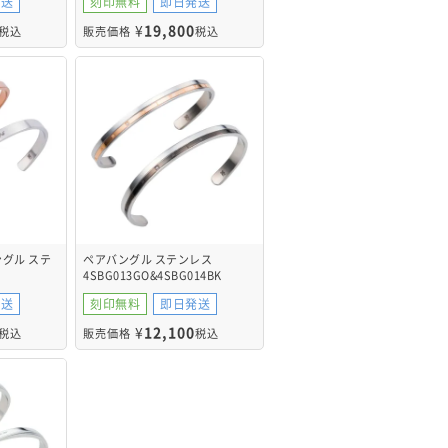
発送
刻印無料
即日発送
¥
19,800
税込
販売価格
税込
グル ステ
ペアバングル ステンレス
4SBG013GO&4SBG014BK
16SV
発送
刻印無料
即日発送
¥
12,100
税込
販売価格
税込