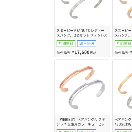
スヌーピー PEANUTS レディー
スヌーピー 
スバングル 2個セット ステンレス
スバングル
PNST003SV&PNST003SV
PNST003
刻印無料
即日発送
刻印無料
¥
17,600
販売価格
税込
販売価格
【WEB限定】ペアバングル ステ
ペアバング
ンレス 誕生月カラーキュービッ
4SBG039G
ク 4SBG201GO&4SBG202SV