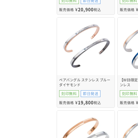
刻印無料
即日発送
刻印無料
¥
20,900
販売価格
税込
販売価格
ペアバングル ステンレス ブルー
【WEB限
ダイヤモンド
ンレス
4SBG029GO&4SBG030BK
4SBG023G
刻印無料
即日発送
刻印無料
¥
19,800
販売価格
税込
販売価格