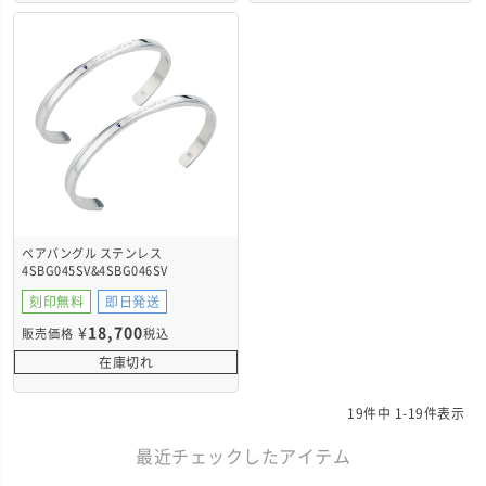
ペアバングル ステンレス
4SBG045SV&4SBG046SV
刻印無料
即日発送
¥
18,700
販売価格
税込
在庫切れ
19
件中
1
-
19
件表示
最近チェックしたアイテム