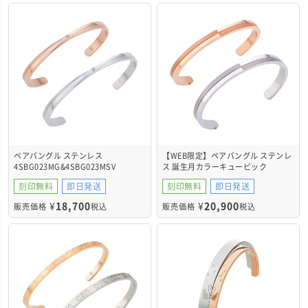
ペアバングル ステンレス
【WEB限定】ペアバングル ステンレ
4SBG023MG&4SBG023MSV
ス 誕生月カラーキュービック
4SBG201GO&4SBG202SV
刻印無料
即日発送
刻印無料
即日発送
¥
18,700
¥
20,900
販売価格
税込
販売価格
税込