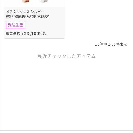
ペアネックレス シルバー
WSPD866PG&WSPD866SV
受注生産
¥
23,100
販売価格
税込
15
件中
1
-
15
件表示
最近チェックしたアイテム