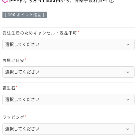
[
100
ポイント進呈 ]
受注生産のためキャンセル・返品不可
(
必
須
)
お届け目安
(
必
須
)
誕生石
(
必
須
)
ラッピング
(
必
須
)