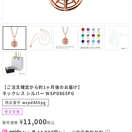
【ご注文確定から約1ヶ月後のお届け】
ネックレス シルバー WSPD865PG
商品番号
wspd865pg
受注生産
¥
11,000
販売価格
税込
なら
月々1,833円
から。分割手数料無料