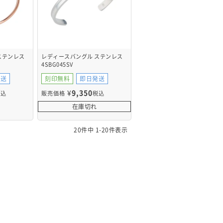
ステンレス
レディースバングル ステンレス
4SBG045SV
発送
刻印無料
即日発送
¥
9,350
税込
販売価格
税込
在庫切れ
20
件中
1
-
20
件表示