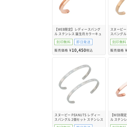
【WEB限定】レディースバング
スヌーピー 
ル ステンレス 誕生月カラーキュ
スバングル
ービック 4SBG201GO
PNST003
刻印無料
即日発送
刻印無料
¥
10,450
販売価格
税込
販売価格
スヌーピー PEANUTS レディー
【WEB限
スバングル 2個セット ステンレス
ル ステンレス
PNST003SV&PNST003SV