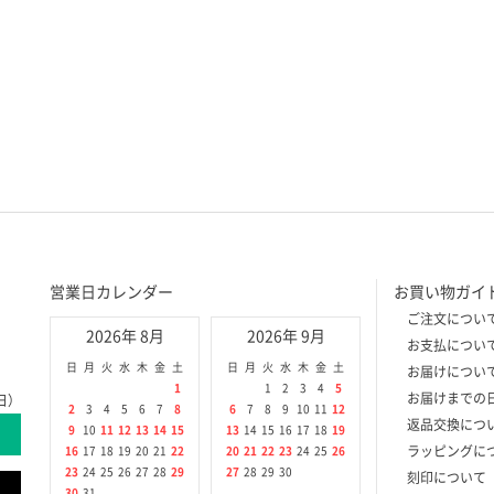
営業日カレンダー
お買い物ガイ
ご注文につい
2026年 8月
2026年 9月
お支払につい
日
月
火
水
木
金
土
日
月
火
水
木
金
土
お届けについ
1
1
2
3
4
5
お届けまでの
日）
2
3
4
5
6
7
8
6
7
8
9
10
11
12
返品交換につ
9
10
11
12
13
14
15
13
14
15
16
17
18
19
ラッピングに
16
17
18
19
20
21
22
20
21
22
23
24
25
26
23
24
25
26
27
28
29
27
28
29
30
刻印について
30
31