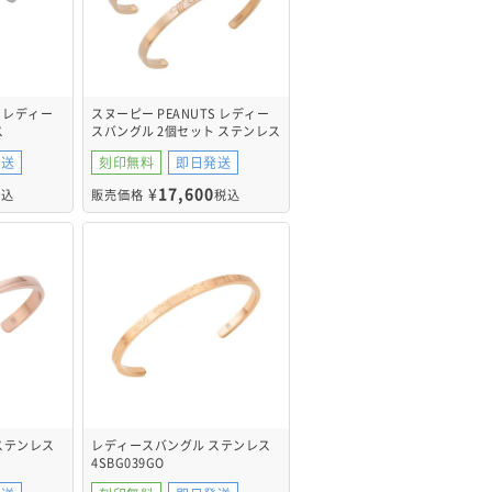
S レディー
スヌーピー PEANUTS レディー
ス
スバングル 2個セット ステンレス
PNST003GO&PNST003GO
発送
刻印無料
即日発送
¥
17,600
税込
販売価格
税込
ステンレス
レディースバングル ステンレス
4SBG039GO