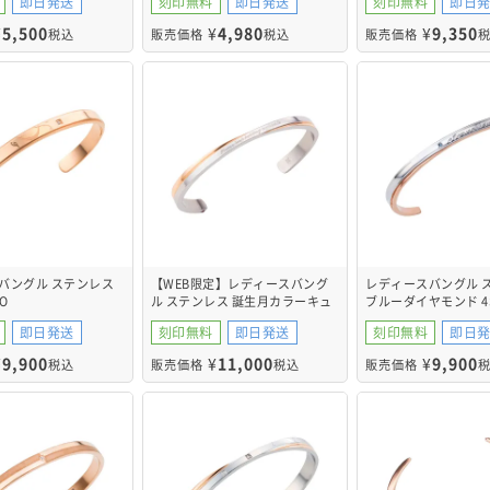
即日発送
刻印無料
即日発送
刻印無料
即日
¥
5,500
¥
4,980
¥
9,350
税込
販売価格
税込
販売価格
バングル ステンレス
【WEB限定】レディースバング
レディースバングル 
O
ル ステンレス 誕生月カラーキュ
ブルーダイヤモンド 4S
ービック 4SBG035GO
即日発送
刻印無料
即日発送
刻印無料
即日
¥
9,900
¥
11,000
¥
9,900
税込
販売価格
税込
販売価格