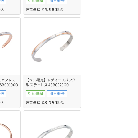
発送
刻印無料
即日発送
¥
4,980
税込
販売価格
税込
ステンレス
【WEB限定】レディースバング
BG029GO
ル ステンレス 4SBG023GO
発送
刻印無料
即日発送
¥
8,250
税込
販売価格
税込