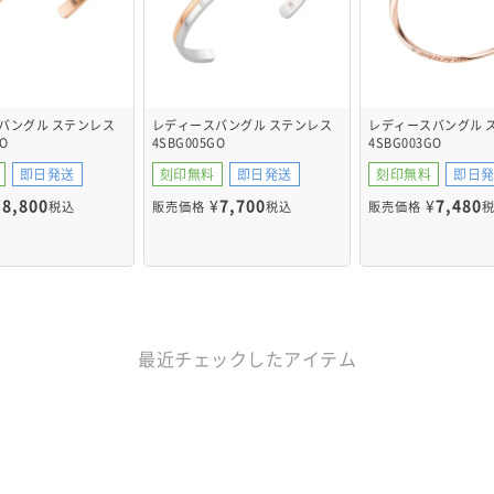
バングル ステンレス
レディースバングル ステンレス
レディースバングル 
O
4SBG005GO
4SBG003GO
即日発送
刻印無料
即日発送
刻印無料
即日
¥
8,800
¥
7,700
¥
7,480
税込
販売価格
税込
販売価格
最近チェックしたアイテム