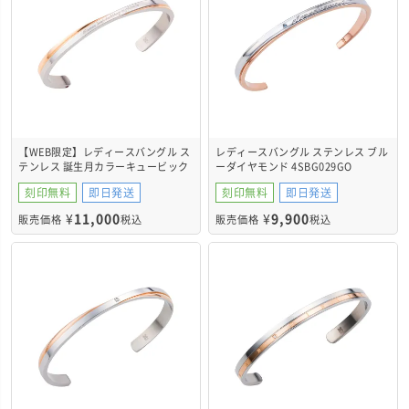
【WEB限定】レディースバングル ス
レディースバングル ステンレス ブル
テンレス 誕生月カラーキュービック
ーダイヤモンド 4SBG029GO
4SBG035GO
刻印無料
即日発送
刻印無料
即日発送
¥
11,000
¥
9,900
販売価格
税込
販売価格
税込