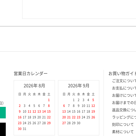
営業日カレンダー
お買い物ガイ
ご注文につい
2026年 8月
2026年 9月
お支払につい
日
月
火
水
木
金
土
日
月
火
水
木
金
土
お届けについ
1
1
2
3
4
5
お届けまでの
日）
2
3
4
5
6
7
8
6
7
8
9
10
11
12
返品交換につ
9
10
11
12
13
14
15
13
14
15
16
17
18
19
ラッピングに
16
17
18
19
20
21
22
20
21
22
23
24
25
26
23
24
25
26
27
28
29
27
28
29
30
刻印について
30
31
素材について