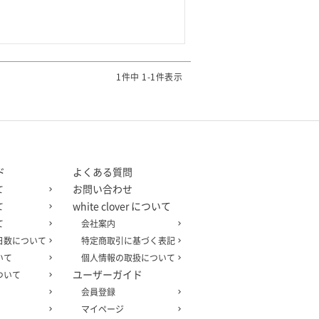
1
件中
1
-
1
件表示
ド
よくある質問
お問い合わせ
て
white clover について
て
て
会社案内
日数について
特定商取引に基づく表記
いて
個人情報の取扱について
ユーザーガイド
ついて
会員登録
マイページ