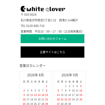
〒 920-0024
石川県金沢市西念3丁目1-32 西清ビルA棟2F
TEL 0120-880-710
営業時間 平日10：00～17：00（土日祝休業日）
お問い合わせフォーム
企業サイトはこちら
営業日カレンダー
2026年 8月
2026年 9月
日
月
火
水
木
金
土
日
月
火
水
木
金
土
1
1
2
3
4
5
2
3
4
5
6
7
8
6
7
8
9
10
11
12
9
10
11
12
13
14
15
13
14
15
16
17
18
19
16
17
18
19
20
21
22
20
21
22
23
24
25
26
23
24
25
26
27
28
29
27
28
29
30