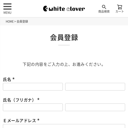
商品検索
カート
MENU
HOME
会員登録
会員登録
下記の内容をご入力の上、お進みください。
氏名
(
必
須
)
氏名（フリガナ）
(
必
須
)
Ｅメールアドレス
(