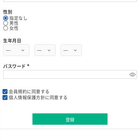
必
須
)
性別
指定なし
男性
女性
生年月日
パスワード
(
必
須
)
会員規約
に同意する
個人情報保護方針
に同意する
登録