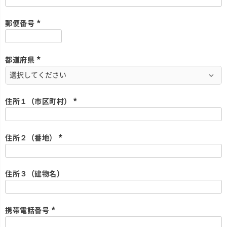
必
須
)
郵便番号
(
必
須
)
都道府県
(
必
須
)
住所１（市区町村）
(
必
須
)
住所２（番地）
(
必
須
)
住所３（建物名）
携帯電話番号
(