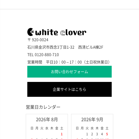
〒 920-0024
石川県金沢市西念3丁目1-32 西清ビルA棟2F
TEL 0120-880-710
営業時間 平日10：00～17：00（土日祝休業日）
お問い合わせフォーム
企業サイトはこちら
営業日カレンダー
2026年 8月
2026年 9月
日
月
火
水
木
金
土
日
月
火
水
木
金
土
1
1
2
3
4
5