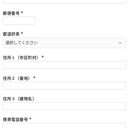
必
須
)
郵便番号
(
必
須
)
都道府県
(
必
須
)
住所１（市区町村）
(
必
須
)
住所２（番地）
(
必
須
)
住所３（建物名）
携帯電話番号
(