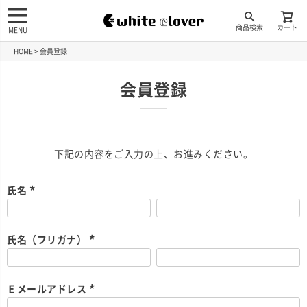
商品検索
カート
MENU
HOME
会員登録
会員登録
下記の内容をご入力の上、お進みください。
氏名
(
必
須
)
氏名（フリガナ）
(
必
須
)
Ｅメールアドレス
(