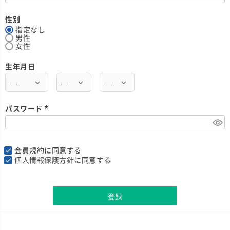
必
須
)
性別
指定なし
男性
女性
生年月日
パスワード
(
必
須
)
会員規約
に同意する
個人情報保護方針
に同意する
登録