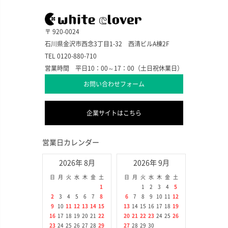
〒 920-0024
石川県金沢市西念3丁目1-32 西清ビルA棟2F
TEL 0120-880-710
営業時間 平日10：00～17：00（土日祝休業日）
お問い合わせフォーム
企業サイトはこちら
営業日カレンダー
2026年 8月
2026年 9月
日
月
火
水
木
金
土
日
月
火
水
木
金
土
1
1
2
3
4
5
2
3
4
5
6
7
8
6
7
8
9
10
11
12
9
10
11
12
13
14
15
13
14
15
16
17
18
19
16
17
18
19
20
21
22
20
21
22
23
24
25
26
23
24
25
26
27
28
29
27
28
29
30