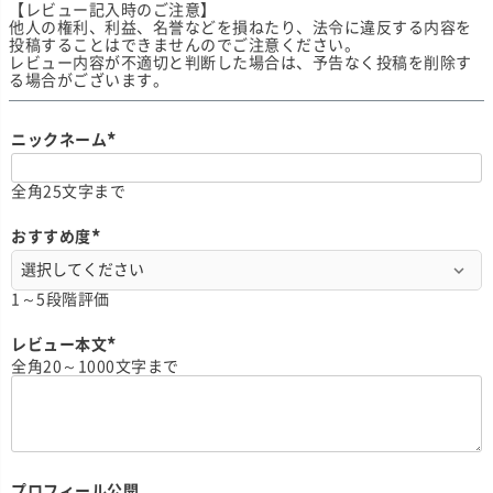
【レビュー記入時のご注意】
他人の権利、利益、名誉などを損ねたり、法令に違反する内容を
投稿することはできませんのでご注意ください。
レビュー内容が不適切と判断した場合は、予告なく投稿を削除す
る場合がございます。
ニックネーム
(
必
全角25文字まで
須
)
おすすめ度
(
必
須
1～5段階評価
)
レビュー本文
(
全角20～1000文字まで
必
須
)
プロフィール公開