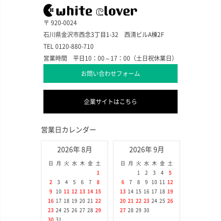
〒 920-0024
石川県金沢市西念3丁目1-32 西清ビルA棟2F
TEL 0120-880-710
営業時間 平日10：00～17：00（土日祝休業日）
お問い合わせフォーム
企業サイトはこちら
営業日カレンダー
2026年 8月
2026年 9月
日
月
火
水
木
金
土
日
月
火
水
木
金
土
1
1
2
3
4
5
2
3
4
5
6
7
8
6
7
8
9
10
11
12
9
10
11
12
13
14
15
13
14
15
16
17
18
19
16
17
18
19
20
21
22
20
21
22
23
24
25
26
23
24
25
26
27
28
29
27
28
29
30
30
31