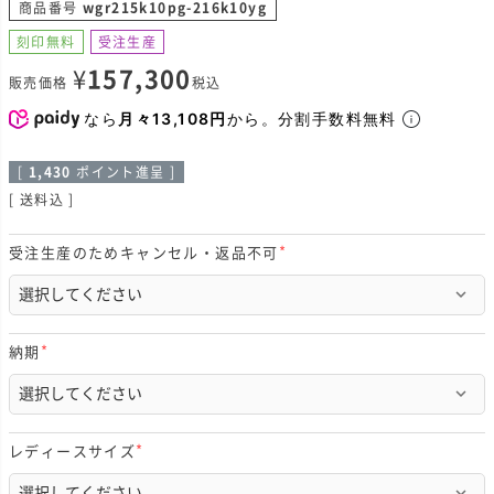
商品番号
wgr215k10pg-216k10yg
刻印無料
受注生産
¥
157,300
販売価格
税込
なら
月々13,108円
から。分割手数料無料
[
1,430
ポイント進呈 ]
送料込
受注生産のためキャンセル・返品不可
(
必
須
)
納期
(
必
須
)
レディースサイズ
(
必