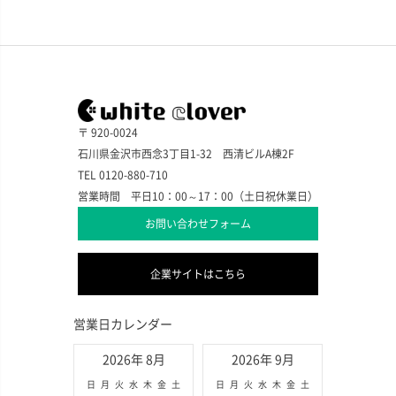
〒 920-0024
石川県金沢市西念3丁目1-32 西清ビルA棟2F
TEL 0120-880-710
営業時間 平日10：00～17：00（土日祝休業日）
お問い合わせフォーム
企業サイトはこちら
営業日カレンダー
2026年 8月
2026年 9月
日
月
火
水
木
金
土
日
月
火
水
木
金
土