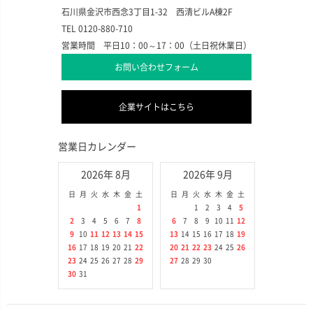
石川県金沢市西念3丁目1-32 西清ビルA棟2F
TEL 0120-880-710
営業時間 平日10：00～17：00（土日祝休業日）
お問い合わせフォーム
企業サイトはこちら
営業日カレンダー
2026年 8月
2026年 9月
日
月
火
水
木
金
土
日
月
火
水
木
金
土
1
1
2
3
4
5
2
3
4
5
6
7
8
6
7
8
9
10
11
12
9
10
11
12
13
14
15
13
14
15
16
17
18
19
16
17
18
19
20
21
22
20
21
22
23
24
25
26
23
24
25
26
27
28
29
27
28
29
30
30
31