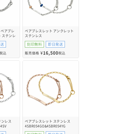
S ペアブレ
ペアブレスレット アンクレット
ト ステンレ
ステンレス
T008SV
4SBR044GO&4SBR045BL
発送
刻印無料
即日発送
¥
16,500
税込
販売価格
税込
テンレス
ペアブレスレット ステンレス
54SV
4SBR054GO&4SBR054YG