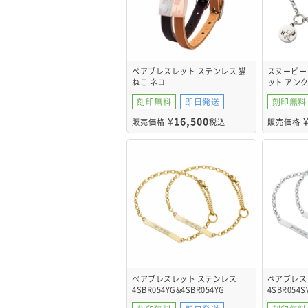
ペアブレスレット ステンレス 猫
スヌーピー 
ねこ ネコ
ット アン
4SBR017GOCA&4SBR017SVDB
PNST008S
刻印無料
即日発送
刻印無料
¥
16,500
販売価格
税込
販売価格
ペアブレスレット ステンレス
ペアブレス
4SBR054YG&4SBR054YG
4SBR054S