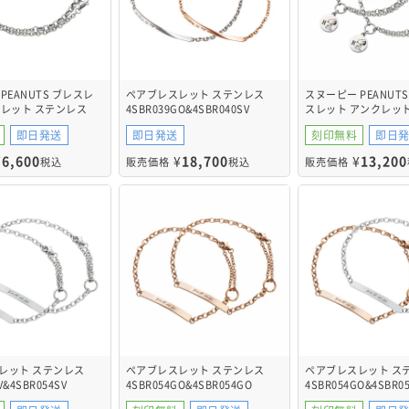
PEANUTS ブレスレ
ペアブレスレット ステンレス
スヌーピー PEANUT
クレット ステンレス
4SBR039GO&4SBR040SV
スレット アンクレッ
V
ス PNST008SV&PNS
即日発送
即日発送
刻印無料
即日
¥
6,600
¥
18,700
¥
13,200
税込
販売価格
税込
販売価格
レット ステンレス
ペアブレスレット ステンレス
ペアブレスレット ス
V&4SBR054SV
4SBR054GO&4SBR054GO
4SBR054GO&4SBR0