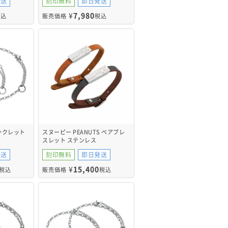
発送
刻印無料
即日発送
¥
7,980
税込
販売価格
税込
ンクレット
スヌーピー PEANUTS ペアブレ
スレット ステンレス
53BK
PNST005SVCA&PNST005SVDB
発送
刻印無料
即日発送
¥
15,400
税込
販売価格
税込