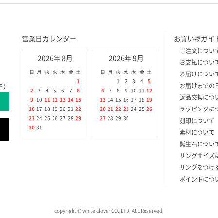
営業日カレンダー
お買い物ガイ
ご注文につい
2026年 8月
2026年 9月
お支払につい
日
月
火
水
木
金
土
日
月
火
水
木
金
土
お届けについ
1
1
2
3
4
5
お届けまでの
日）
2
3
4
5
6
7
8
6
7
8
9
10
11
12
返品交換につ
9
10
11
12
13
14
15
13
14
15
16
17
18
19
ラッピングに
16
17
18
19
20
21
22
20
21
22
23
24
25
26
23
24
25
26
27
28
29
27
28
29
30
刻印について
30
31
素材について
誕生石につい
リングサイズ
リングをつけ
ポイントにつ
copyright © white clover CO.,LTD. ALL Reserved.