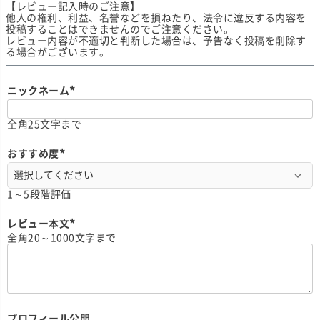
【レビュー記入時のご注意】
他人の権利、利益、名誉などを損ねたり、法令に違反する内容を
投稿することはできませんのでご注意ください。
レビュー内容が不適切と判断した場合は、予告なく投稿を削除す
る場合がございます。
ニックネーム
(
必
全角25文字まで
須
)
おすすめ度
(
必
須
1～5段階評価
)
レビュー本文
(
全角20～1000文字まで
必
須
)
プロフィール公開