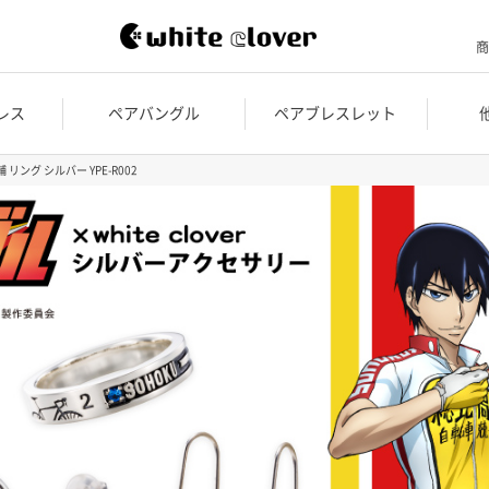
商
レス
ペアバングル
ペアブレスレット
 リング シルバー YPE-R002