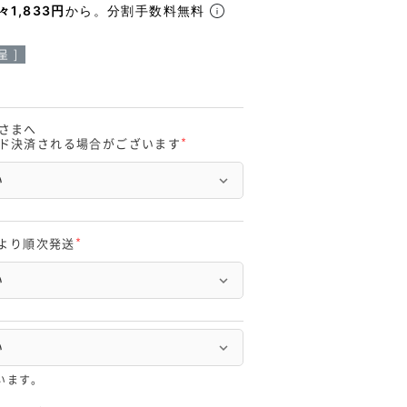
々1,833円
から。分割手数料無料
 ]
さまへ
ド決済される場合がございます
(
必
須
)
頃より順次発送
(
必
須
)
います。
。