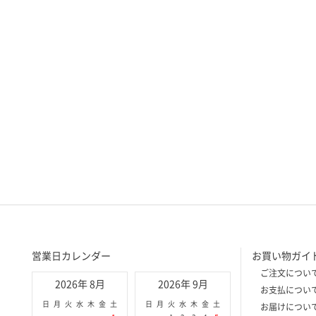
営業日カレンダー
お買い物ガイ
ご注文につい
2026年 8月
2026年 9月
お支払につい
日
月
火
水
木
金
土
日
月
火
水
木
金
土
お届けについ