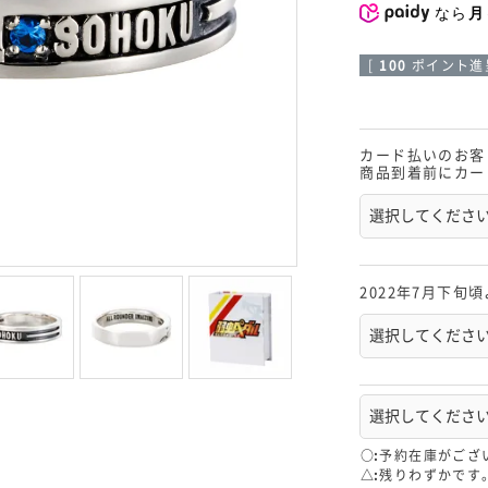
なら
月
[
100
ポイント進呈
カード払いのお客
商品到着前にカー
2022年7月下旬
○
予約在庫がござ
△
残りわずかです