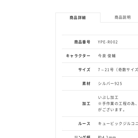
商品説明
商品詳細
商品番号
YPE-R002
キャラクター
今泉 俊輔
サイズ
7～21号（奇数サイ
素材
シルバー925
いぶし加工
加工
※手作業の工程の為
がございます。
ルース
キュービックジルコ
リング幅
約4.2mm