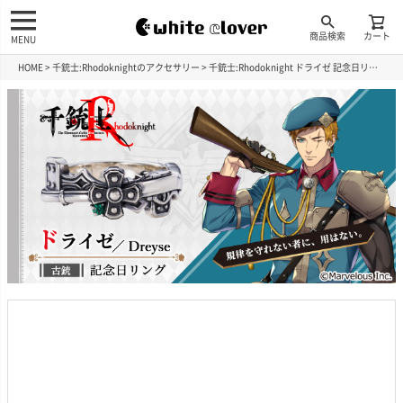
商品検索
カート
MENU
HOME
千銃士:Rhodoknightのアクセサリー
千銃士:Rhodoknight ドライゼ 記念日リング シルバー SJY-R007