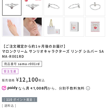
【ご注文確定から約1ヶ月後のお届け】
マロンクリーム サンリオキャラクターズ リング シルバー SA
MA-R001RD
商品番号
sama-r001rd
受注生産
¥
12,100
販売価格
税込
なら
月々1,008円
から。分割手数料無料
[
110
ポイント進呈 ]
送料込