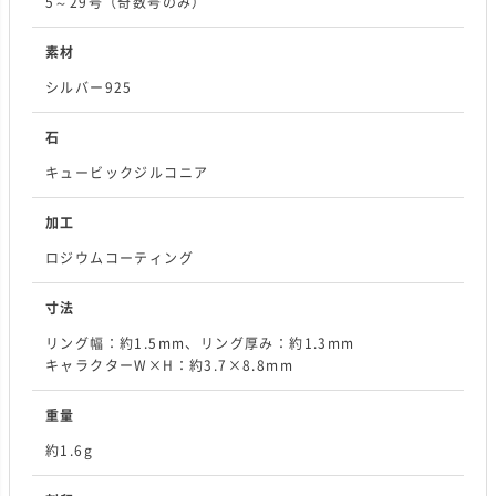
5～29号（奇数号のみ）
素材
シルバー925
石
キュービックジルコニア
加工
ロジウムコーティング
寸法
リング幅：約1.5mm、リング厚み：約1.3mm
キャラクターW×H：約3.7×8.8mm
重量
約1.6g