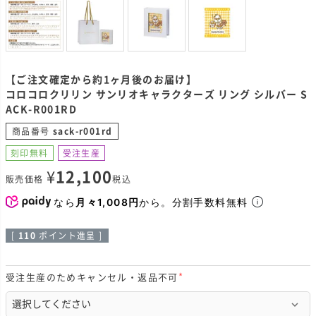
【ご注文確定から約1ヶ月後のお届け】
コロコロクリリン サンリオキャラクターズ リング シルバー S
ACK-R001RD
商品番号
sack-r001rd
刻印無料
受注生産
¥
12,100
販売価格
税込
なら
月々1,008円
から。分割手数料無料
[
110
ポイント進呈 ]
受注生産のためキャンセル・返品不可
(
必
須