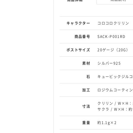
キャラクター
コロコロクリリン
商品番号
SACK-P001RD
ポストサイズ
20ゲージ（20G）
素材
シルバー925
石
キュービックジル
加工
ロジウムコーティ
クリリン / W×H：
寸法
サクラ / W×H：約
重量
約1.1g×2