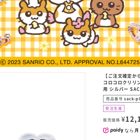
【ご注文確定か
コロコロクリリン
用 シルバー SAC
商品番号
sack-p
受注生産
¥
12,
販売価格
なら
月