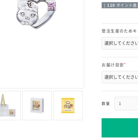
[
110
ポイント進呈
受注生産のためキ
お届け目安
(
必
須
)