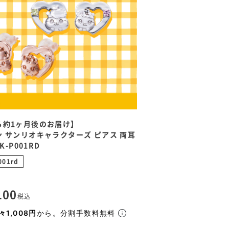
ら約1ヶ月後のお届け】
 サンリオキャラクターズ ピアス 両耳
K-P001RD
001rd
100
税込
々1,008円
から。分割手数料無料