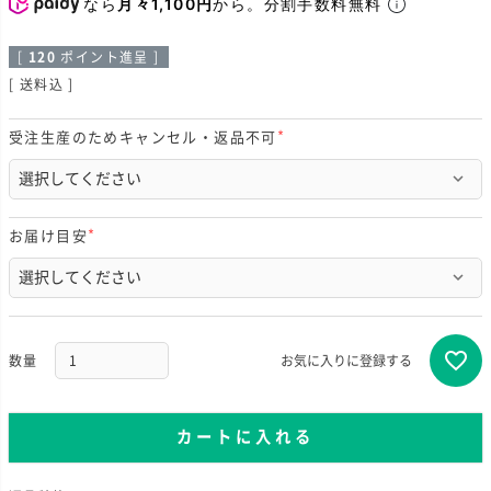
なら
月々1,100円
から。分割手数料無料
[
120
ポイント進呈 ]
送料込
受注生産のためキャンセル・返品不可
(
必
須
)
お届け目安
(
必
須
)
お気に入りに登録する
カートに入れる