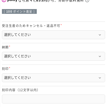
[
100
ポイント進呈 ]
受注生産のためキャンセル・返品不可
(
必
須
)
納期
(
必
須
)
刻印
(
必
須
)
刻印内容（12文字以内）