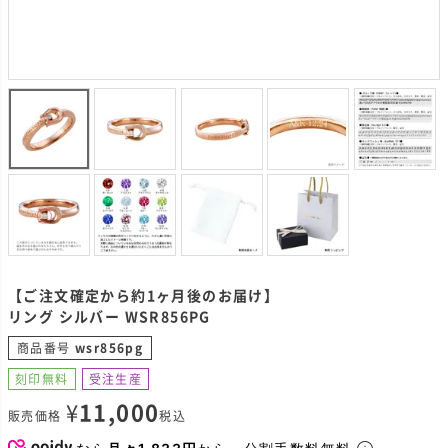
【ご注文確定から約1ヶ月後のお届け】
リング シルバー WSR856PG
商品番号
wsr856pg
刻印無料
受注生産
¥
11,000
販売価格
税込
なら
月々1,833円
から。分割手数料無料