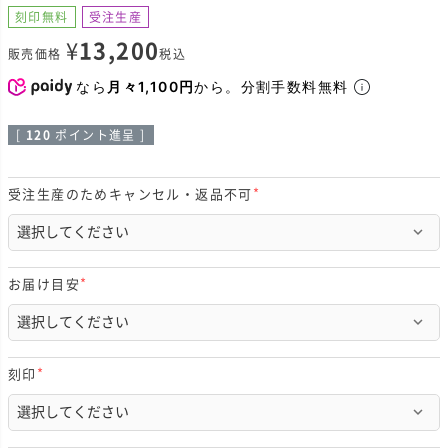
刻印無料
受注生産
¥
13,200
販売価格
税込
なら
月々1,100円
から。分割手数料無料
[
120
ポイント進呈 ]
受注生産のためキャンセル・返品不可
(
必
須
)
お届け目安
(
必
須
)
刻印
(
必
須
)