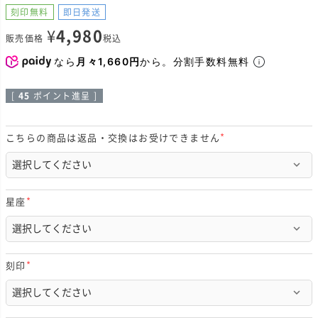
刻印無料
即日発送
¥
4,980
販売価格
税込
なら
月々1,660円
から。分割手数料無料
[
45
ポイント進呈 ]
こちらの商品は返品・交換はお受けできません
(
必
須
)
星座
(
必
須
)
刻印
(
必
須
)