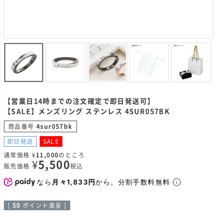
【営業日14時までの注文確定で即日発送可】
【SALE】メンズリング ステンレス 4SUR057BK
商品番号
4sur057bk
即日発送
SALE
通常価格
¥
11,000
のところ
¥
5,500
販売価格
税込
なら
月々1,833円
から。分割手数料無料
[
50
ポイント進呈 ]