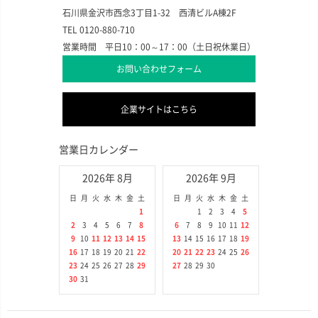
石川県金沢市西念3丁目1-32 西清ビルA棟2F
TEL 0120-880-710
営業時間 平日10：00～17：00（土日祝休業日）
お問い合わせフォーム
企業サイトはこちら
営業日カレンダー
2026年 8月
2026年 9月
日
月
火
水
木
金
土
日
月
火
水
木
金
土
1
1
2
3
4
5
2
3
4
5
6
7
8
6
7
8
9
10
11
12
9
10
11
12
13
14
15
13
14
15
16
17
18
19
16
17
18
19
20
21
22
20
21
22
23
24
25
26
23
24
25
26
27
28
29
27
28
29
30
30
31