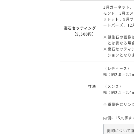
1月ガーネット、
モンド、5月エメ
リドット、9月サ
ートパーズ、12
裏石セッティング
（5,500円）
誕生石の画像
とは異なる場
裏石セッティン
ションとなり
（レディース）
幅：約2.0～2.
寸法
（メンズ）
幅：約2.1～2.
重量等はリン
内側に15文字ま
刻印について