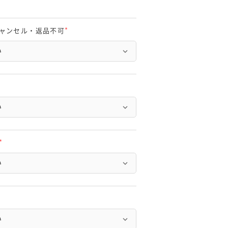
ャンセル・返品不可
(
必
須
)
(
必
須
)