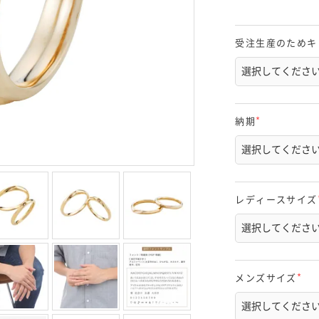
受注生産のためキ
納期
(
必
須
)
レディースサイズ
メンズサイズ
(
必
須