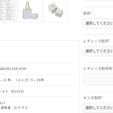
)
刻印
(
必
須
)
レディース刻印
(
必
須
)
レディース刻印内
&WGR210K10YG
～21号、（メンズ）9～30号
ールド（K10YG）
メンズ刻印
(
1ct
必
、透明度：SIクラス
須
)