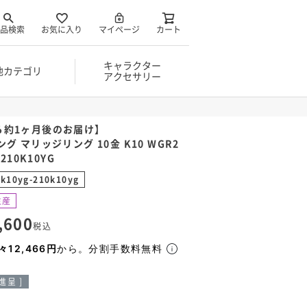
品検索
お気に入り
マイページ
カート
キャラクター
他カテゴリ
アクセサリー
ら約1ヶ月後のお届け】
グ マリッジリング 10金 K10 WGR2
210K10YG
k10yg-210k10yg
生産
,600
税込
々12,466円
から。分割手数料無料
呈 ]