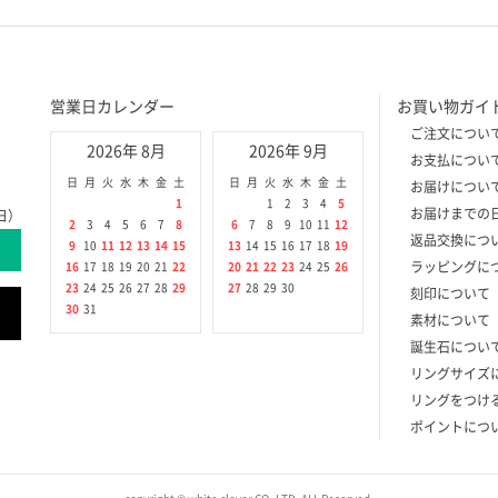
営業日カレンダー
お買い物ガイ
ご注文につい
2026年 8月
2026年 9月
お支払につい
日
月
火
水
木
金
土
日
月
火
水
木
金
土
お届けについ
1
1
2
3
4
5
お届けまでの
日）
2
3
4
5
6
7
8
6
7
8
9
10
11
12
返品交換につ
9
10
11
12
13
14
15
13
14
15
16
17
18
19
ラッピングに
16
17
18
19
20
21
22
20
21
22
23
24
25
26
23
24
25
26
27
28
29
27
28
29
30
刻印について
30
31
素材について
誕生石につい
リングサイズ
リングをつけ
ポイントにつ