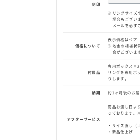
刻印
リングサイズ
場合もござい
メールを必ず
表示価格はペア
価格について
地金の相場状
合がございま
専用ボックス×
付属品
リングを専用ボ
りします。
納期
約1ヶ月後のお届
商品お渡し日よ
っております。
アフターサービス
・サイズ直し（
・新品仕上げ