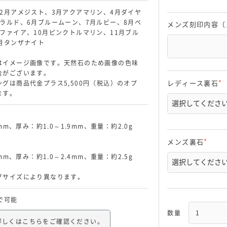
2月アメジスト、3月アクアマリン、4月ダイヤ
ラルド、6月ブルームーン、7月ルビー、8月ペ
メンズ刻印内容（
ファイア、10月ピンクトルマリン、11月ブル
月タンザナイト
はイメージ画像です。天然石のため画像の色味
合がございます。
グは商品代金プラス5,500円（税込）のオプ
レディース裏石
(
ます。
必
須
)
2mm、厚み：約1.0～1.9mm、重量：約2.0g
メンズ裏石
(
4mm、厚み：約1.0～2.4mm、重量：約2.5g
必
須
)
グサイズにより異なります。
で可能
詳しくはこちらをご確認ください。