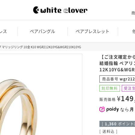
商
レス
ペアバングル
ペアブレスレット
リッジリング 10金 K10 WGR212K10YG&WGR210K10YG
【ご注文確定か
結婚指輪 ペアリン
12K10YG&WGR
商品番号
wgr212
刻印無料
受注
¥
149
販売価格
なら
月
[
1,360
ポイント進
送料込