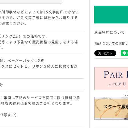
や刻印字体などによっては15文字刻印できない
ますので、ご注文完了後に弊社からお送りする
ご確認ください。
返品特約について
（リング2点）での価格です。
況等により予告なく販売価格の見直しをする場
商品についてのお問
す。
2個、ペーパーバッグ×2枚
ックスにセットし、リボンを結んだ状態でお送
け
り1年間は下記のサービスを初回に限り無料で承
※往復の送料はお客様のご負担となります。
±3号まで）