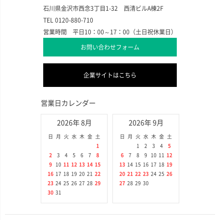
石川県金沢市西念3丁目1-32 西清ビルA棟2F
TEL 0120-880-710
営業時間 平日10：00～17：00（土日祝休業日）
お問い合わせフォーム
企業サイトはこちら
営業日カレンダー
2026年 8月
2026年 9月
日
月
火
水
木
金
土
日
月
火
水
木
金
土
1
1
2
3
4
5
2
3
4
5
6
7
8
6
7
8
9
10
11
12
9
10
11
12
13
14
15
13
14
15
16
17
18
19
16
17
18
19
20
21
22
20
21
22
23
24
25
26
23
24
25
26
27
28
29
27
28
29
30
30
31