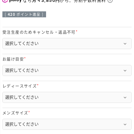
[
420
ポイント進呈 ]
受注生産のためキャンセル・返品不可
(
必
須
)
お届け目安
(
必
須
)
レディースサイズ
(
必
須
)
メンズサイズ
(
必
須
)