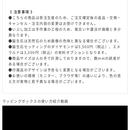
《 注意事項 》
●こちらの商品は受注生産のため、ご注文確定後の返品・交換・
キャンセル・注文内容の変更はお受けできません。
●いぶし加工は手作業の工程のため、風合いや濃淡が画像と多少
異なります。
●誕生石は天然石のため画像の色味と異なる場合がございます。
●誕生石セッティングのダイヤモンドは5,500円（税込）、エメ
ラルドは3,300円（税込）の有料オプションとなります。
●商品サイズは人の手で計測しておりますので、数mmの誤差が
ある場合がございます。
●付属品のデザインは予告なく変更となる場合がございます。
●お使いの環境（モニター、ブラウザ等）の違いにより、色の見
え方が実物と若干異なる場合がございます。
ラッピングボックスの使い方紹介動画