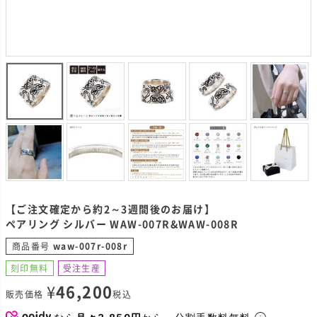
【ご注文確定から約2～3週間後のお届け】
ペアリング シルバー WAW-007R&WAW-008R
商品番号
waw-007r-008r
刻印無料
受注生産
¥
46,200
販売価格
税込
なら
月々3,850円
から。分割手数料無料