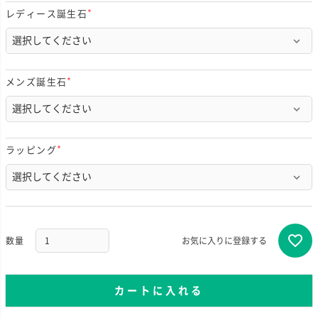
レディース誕生石
(
必
須
)
メンズ誕生石
(
必
須
)
ラッピング
(
必
須
)
お気に入りに登録する
カートに入れる