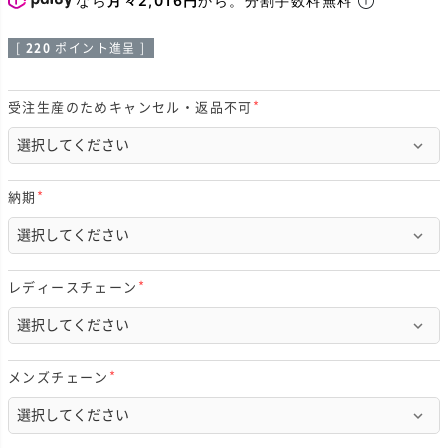
[
220
ポイント進呈 ]
受注生産のためキャンセル・返品不可
(
必
須
)
納期
(
必
須
)
レディースチェーン
(
必
須
)
メンズチェーン
(
必
須
)