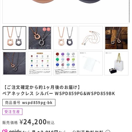
【ご注文確定から約1ヶ月後のお届け】
ペアネックレス シルバー WSPD859PG&WSPD859BK
商品番号
wspd859pg-bk
受注生産
¥
24,200
販売価格
税込
なら
月々2,016円
から。分割手数料無料