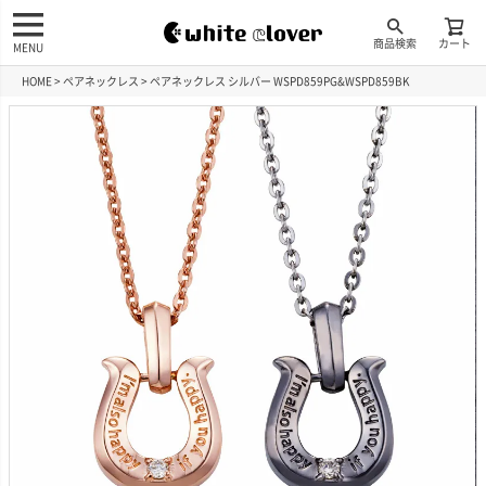
商品検索
カート
MENU
HOME
ペアネックレス
ペアネックレス シルバー WSPD859PG&WSPD859BK