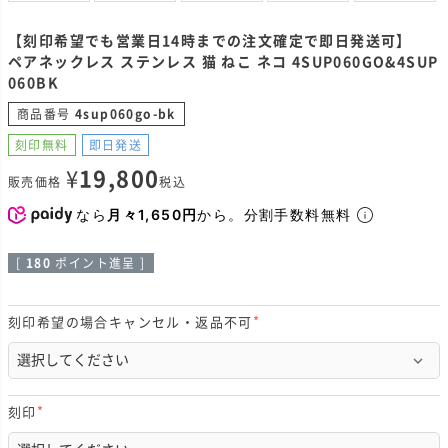
【刻印希望でも営業日14時までの注文確定で即日発送可】
ペアネックレス ステンレス 猫 ねこ ネコ 4SUP060GO&4SUP
060BK
商品番号
4sup060go-bk
刻印無料
即日発送
¥
19,800
販売価格
税込
なら
月々1,650円
から。分割手数料無料
[
180
ポイント進呈 ]
刻印希望の場合キャンセル・返品不可
(
必
須
)
刻印
(
必