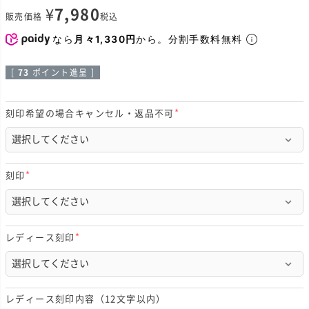
¥
7,980
販売価格
税込
なら
月々1,330円
から。分割手数料無料
[
73
ポイント進呈 ]
刻印希望の場合キャンセル・返品不可
(
必
須
)
刻印
(
必
須
)
レディース刻印
(
必
須
)
レディース刻印内容（12文字以内）