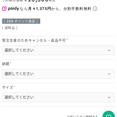
予約販売価格
税込
なら
月々1,375円
から。分割手数料無料
[
150
ポイント進呈 ]
送料込
受注生産のためキャンセル・返品不可
(
必
須
)
納期
(
必
須
)
サイズ
(
必
須
)