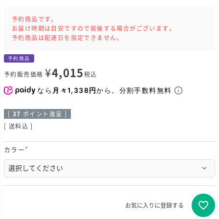
予約商品です。
お届け時期は目安ですので前後する場合がございます。
予約商品は配達日を指定できません。
予約商品
¥
4,015
予約販売価格
税込
なら
月々1,338円
から。分割手数料無料
[
37
ポイント進呈 ]
送料込
カラー
(
必
須
)
お気に入りに登録する