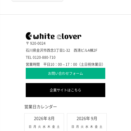
〒 920-0024
石川県金沢市西念3丁目1-32 西清ビルA棟2F
TEL 0120-880-710
営業時間 平日10：00～17：00（土日祝休業日）
お問い合わせフォーム
企業サイトはこちら
営業日カレンダー
2026年 8月
2026年 9月
日
月
火
水
木
金
土
日
月
火
水
木
金
土