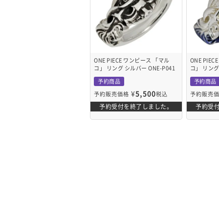
ONE PIECE ワンピース 「マル
ONE PIE
コ」 リング シルバー ONE-P041
コ」 リング 
予約商品
予約商品
¥
5,500
予約販売価格
税込
予約販売
予約受付を終了しました。
予約受