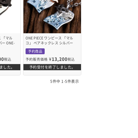
ース 「マル
ONE PIECE ワンピース 「マル
ー ONE-
コ」 ペアネックレス シルバー
ONE-P042
予約商品
00
¥
13,200
税込
予約販売価格
税込
ました。
予約受付を終了しました。
5
件中
1
-
5
件表示