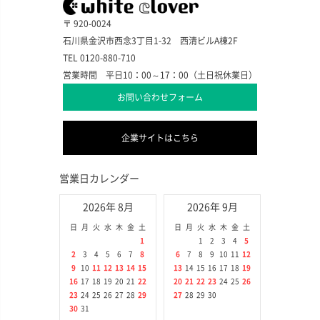
〒 920-0024
石川県金沢市西念3丁目1-32 西清ビルA棟2F
TEL 0120-880-710
営業時間 平日10：00～17：00（土日祝休業日）
お問い合わせフォーム
企業サイトはこちら
営業日カレンダー
2026年 8月
2026年 9月
日
月
火
水
木
金
土
日
月
火
水
木
金
土
1
1
2
3
4
5
2
3
4
5
6
7
8
6
7
8
9
10
11
12
9
10
11
12
13
14
15
13
14
15
16
17
18
19
16
17
18
19
20
21
22
20
21
22
23
24
25
26
23
24
25
26
27
28
29
27
28
29
30
30
31