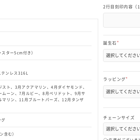
2行目刻印内容（
誕生石
(
必
ジャスター5cm付き）
須
)
テンレス316L
ラッピング
(
ジスト、3月アクアマリン、4月ダイヤモンド、
必
須
ームーン、7月ルビー、8月ペリドット、9月サ
)
ルマリン、11月ブルートパーズ、12月タンザ
チェーンサイズ
ング
カン含む）