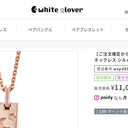
商
レス
ペアバングル
ペアブレスレット
【ご注文確定か
ネックレス シルバ
商品番号
wspd8
刻印無料
受注
¥
11,
販売価格
なら
月
[
100
ポイント進呈