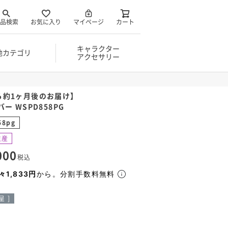
品検索
お気に入り
マイページ
カート
キャラクター
他カテゴリ
アクセサリー
ら約1ヶ月後のお届け】
ー WSPD858PG
58pg
生産
000
税込
々1,833円
から。分割手数料無料
 ]