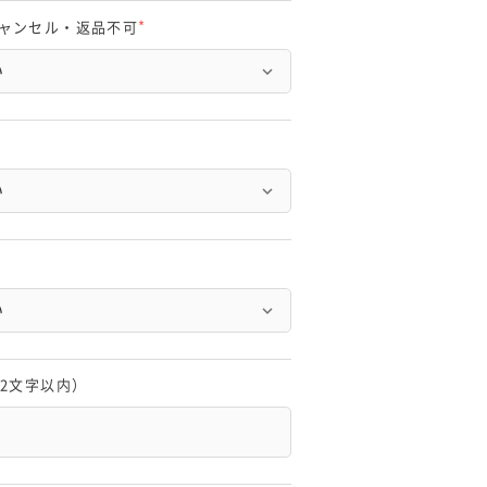
ャンセル・返品不可
(
必
須
)
12文字以内）