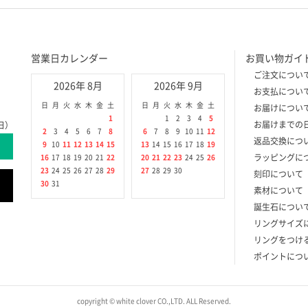
営業日カレンダー
お買い物ガイ
ご注文につい
2026年 8月
2026年 9月
お支払につい
日
月
火
水
木
金
土
日
月
火
水
木
金
土
お届けについ
1
1
2
3
4
5
お届けまでの
日）
2
3
4
5
6
7
8
6
7
8
9
10
11
12
返品交換につ
9
10
11
12
13
14
15
13
14
15
16
17
18
19
ラッピングに
16
17
18
19
20
21
22
20
21
22
23
24
25
26
23
24
25
26
27
28
29
27
28
29
30
刻印について
30
31
素材について
誕生石につい
リングサイズ
リングをつけ
ポイントにつ
copyright © white clover CO.,LTD. ALL Reserved.