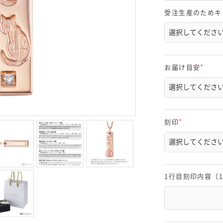
受注生産のためキ
お届け目安
(
必
須
)
刻印
(
必
須
)
1行目刻印内容（