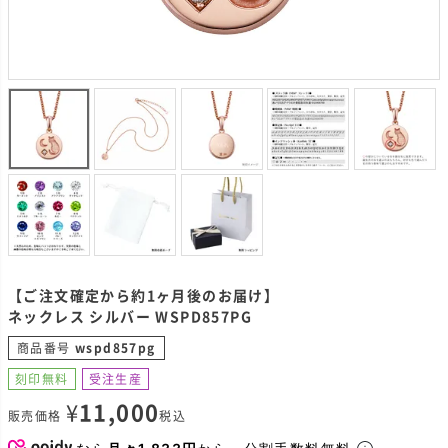
【ご注文確定から約1ヶ月後のお届け】
ネックレス シルバー WSPD857PG
商品番号
wspd857pg
刻印無料
受注生産
¥
11,000
販売価格
税込
なら
月々1,833円
から。分割手数料無料