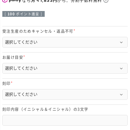
[
100
ポイント進呈 ]
受注生産のためキャンセル・返品不可
(
必
須
)
お届け目安
(
必
須
)
刻印
(
必
須
)
刻印内容（イニシャル＆イニシャル）の3文字