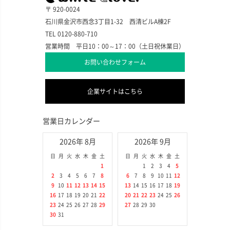
〒 920-0024
石川県金沢市西念3丁目1-32 西清ビルA棟2F
TEL 0120-880-710
営業時間 平日10：00～17：00（土日祝休業日）
お問い合わせフォーム
企業サイトはこちら
営業日カレンダー
2026年 8月
2026年 9月
日
月
火
水
木
金
土
日
月
火
水
木
金
土
1
1
2
3
4
5
2
3
4
5
6
7
8
6
7
8
9
10
11
12
9
10
11
12
13
14
15
13
14
15
16
17
18
19
16
17
18
19
20
21
22
20
21
22
23
24
25
26
23
24
25
26
27
28
29
27
28
29
30
30
31