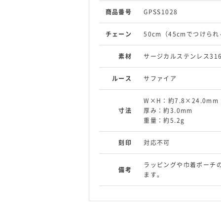
商品番号
GPSS1028
チェーン
50cm（45cmでつけ
素材
サージカルステンレス316
ルース
サファイア
W×H：約7.8×24.0mm
寸法
厚み：約3.0mm
重量：約5.2g
刻印
対応不可
ラッピングや巾着ポーチ
備考
ます。