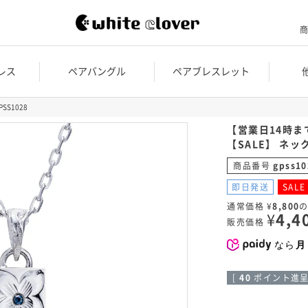
商
レス
ペアバングル
ペアブレスレット
SS1028
【営業日14時
【SALE】 ネッ
商品番号
gpss10
即日発送
SALE
通常価格
¥
8,800
¥
4,4
販売価格
なら
月
[
40
ポイント進呈