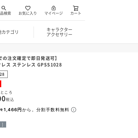
品検索
お気に入り
マイページ
カート
キャラクター
他カテゴリ
アクセサリー
までの注文確定で即日発送可】
クレス ステンレス GPSS1028
28
のところ
00
税込
々1,466円
から。分割手数料無料
 ]