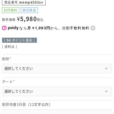
商品番号
mempd102sv
刻印無料
即日発送
¥
5,980
販売価格
税込
なら
月々1,993円
から。分割手数料無料
[
54
ポイント進呈 ]
送料込
刻印
(
必
須
)
アート
(
必
須
)
刻印内容1行目（12文字以内）