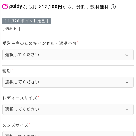
なら
月々12,100円
から。分割手数料無料
[
1,320
ポイント進呈 ]
送料込
受注生産のためキャンセル・返品不可
(
必
須
)
納期
(
必
須
)
レディースサイズ
(
必
須
)
メンズサイズ
(
必