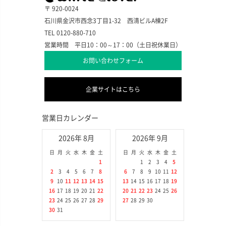
〒 920-0024
石川県金沢市西念3丁目1-32 西清ビルA棟2F
TEL 0120-880-710
営業時間 平日10：00～17：00（土日祝休業日）
お問い合わせフォーム
企業サイトはこちら
営業日カレンダー
2026年 8月
2026年 9月
日
月
火
水
木
金
土
日
月
火
水
木
金
土
1
1
2
3
4
5
2
3
4
5
6
7
8
6
7
8
9
10
11
12
9
10
11
12
13
14
15
13
14
15
16
17
18
19
16
17
18
19
20
21
22
20
21
22
23
24
25
26
23
24
25
26
27
28
29
27
28
29
30
30
31