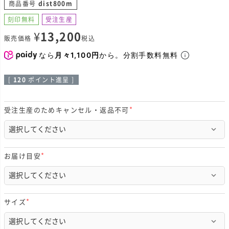
商品番号
dist800m
刻印無料
受注生産
¥
13,200
販売価格
税込
なら
月々1,100円
から。分割手数料無料
[
120
ポイント進呈 ]
受注生産のためキャンセル・返品不可
(
必
須
)
お届け目安
(
必
須
)
サイズ
(
必
須