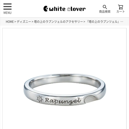
商品検索
カート
MENU
HOME
ディズニー
塔の上のラプンツェルのアクセサリー
『塔の上のラプンツェル』 ディズニー メンズリング ステンレス DIST800M