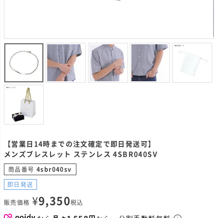
【営業日14時までの注文確定で即日発送可】
メンズブレスレット ステンレス 4SBR040SV
商品番号
4sbr040sv
即日発送
¥
9,350
販売価格
税込
なら
月々1,558円
から。分割手数料無料