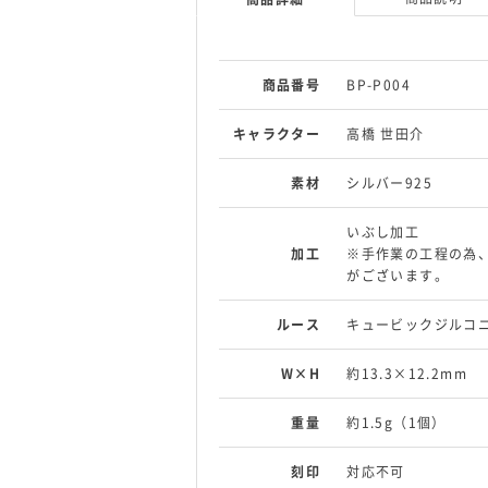
商品番号
BP-P004
キャラクター
高橋 世田介
素材
シルバー925
いぶし加工
加工
※手作業の工程の為
がございます。
ルース
キュービックジルコ
W×H
約13.3×12.2mm
重量
約1.5g（1個）
刻印
対応不可