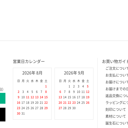
営業日カレンダー
お買い物ガイ
ご注文につい
2026年 8月
2026年 9月
お支払につい
日
月
火
水
木
金
土
日
月
火
水
木
金
土
お届けについ
1
1
2
3
4
5
お届けまでの
日）
2
3
4
5
6
7
8
6
7
8
9
10
11
12
返品交換につ
9
10
11
12
13
14
15
13
14
15
16
17
18
19
ラッピングに
16
17
18
19
20
21
22
20
21
22
23
24
25
26
23
24
25
26
27
28
29
27
28
29
30
刻印について
30
31
素材について
誕生石につい