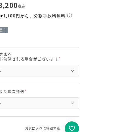
3,200
税込
々1,100円
から。分割手数料無料
 ]
さまへ
ド決済される場合がございます
(
必
須
)
頃より順次発送
(
必
須
)
お気に入りに登録する