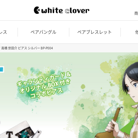
商
レス
ペアバングル
ペアブレスレット
高橋 世田介 ピアス シルバー BP-P004