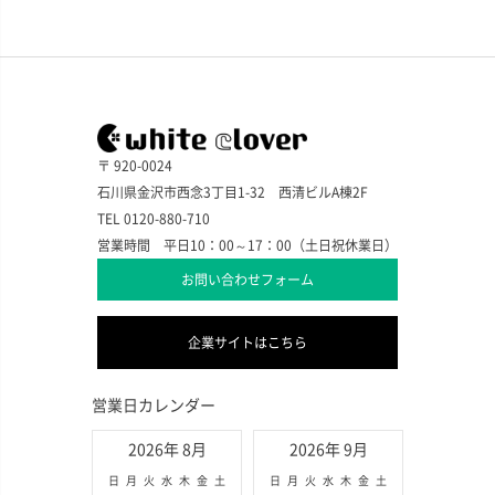
〒 920-0024
石川県金沢市西念3丁目1-32 西清ビルA棟2F
TEL 0120-880-710
営業時間 平日10：00～17：00（土日祝休業日）
お問い合わせフォーム
企業サイトはこちら
営業日カレンダー
2026年 8月
2026年 9月
日
月
火
水
木
金
土
日
月
火
水
木
金
土